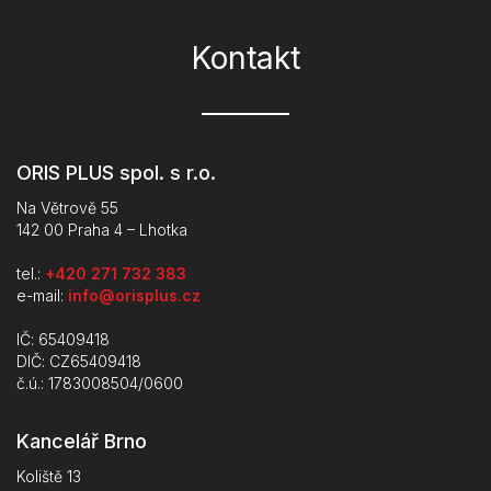
Kontakt
ORIS PLUS spol. s r.o.
Na Větrově 55
142 00 Praha 4 – Lhotka
tel.:
+420 271 732 383
e-mail:
info@orisplus.cz
IČ: 65409418
DIČ: CZ65409418
č.ú.: 1783008504/0600
Kancelář Brno
Koliště 13