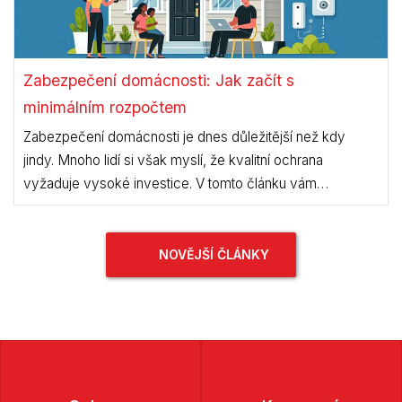
Zabezpečení domácnosti: Jak začít s
minimálním rozpočtem
Zabezpečení domácnosti je dnes důležitější než kdy
jindy. Mnoho lidí si však myslí, že kvalitní ochrana
vyžaduje vysoké investice. V tomto článku vám
ukážeme, jak můžete začít zabezpečovat svůj domov i s
minimálním rozpočtem, aniž byste museli slevit z kvality a
účinnosti.
NOVĚJŠÍ ČLÁNKY