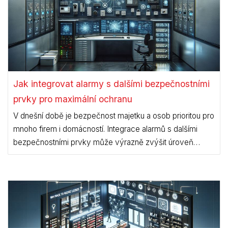
Jak integrovat alarmy s dalšími bezpečnostními
prvky pro maximální ochranu
V dnešní době je bezpečnost majetku a osob prioritou pro
mnoho firem i domácností. Integrace alarmů s dalšími
bezpečnostními prvky může výrazně zvýšit úroveň
ochrany a zajistit klidný spánek. V tomto článku se
podíváme na to, jak efektivně propojit různé bezpečnostní
systémy a jaké výhody to přináší.