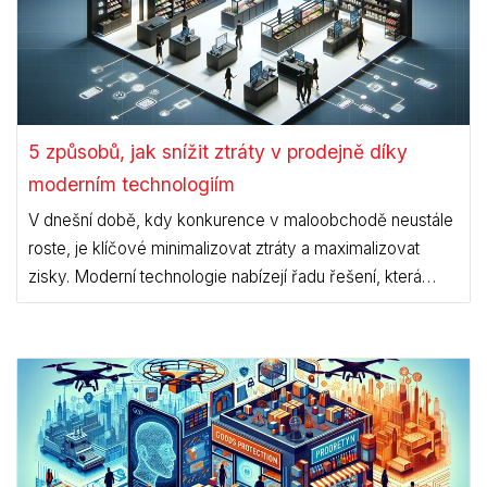
5 způsobů, jak snížit ztráty v prodejně díky
moderním technologiím
V dnešní době, kdy konkurence v maloobchodě neustále
roste, je klíčové minimalizovat ztráty a maximalizovat
zisky. Moderní technologie nabízejí řadu řešení, která
mohou pomoci snížit ztráty v prodejnách. V tomto článku
se podíváme na pět způsobů, jak toho dosáhnout.