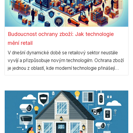
Budoucnost ochrany zboží: Jak technologie
mění retail
V dnešní dynamické době se retailový sektor neustále
vyvíjí a přizpůsobuje novým technologiím. Ochrana zboží
je jednou z oblastí, kde moderní technologie přinášejí
revoluční změny. Jaké jsou nejnovější trendy v ochraně
zboží a jak mohou pomoci maloobchodníkům zlepšit
jejich podnikání?