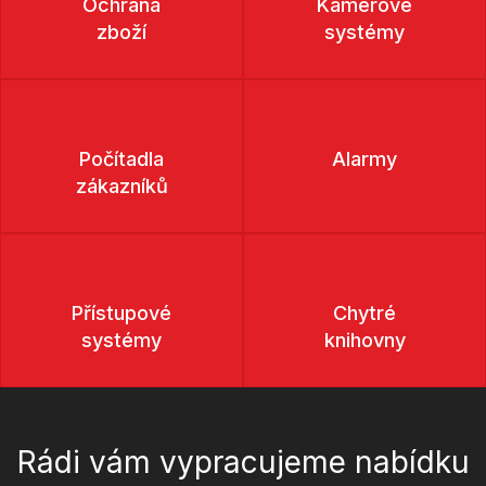
Ochrana
Kamerové
zboží
systémy
Počítadla
Alarmy
zákazníků
Přístupové
Chytré
systémy
knihovny
Rádi vám vypracujeme nabídku